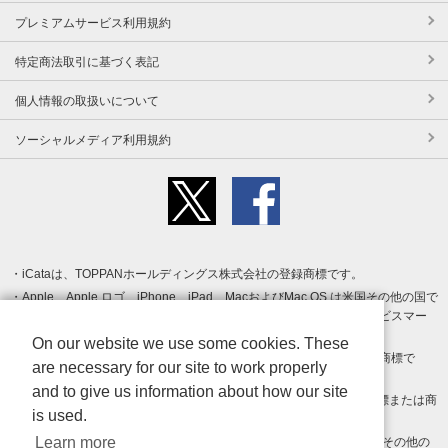
プレミアムサービス利用規約
特定商法取引に基づく表記
個人情報の取扱いについて
ソーシャルメディア利用規約
iCataは、TOPPANホールディングス株式会社の登録商標です。
Apple、Apple ロゴ、iPhone、iPad、MacおよびMac OS は米国その他の国で
登録された Apple Inc. の商標です。App Store は Apple Inc. のサービスマー
クです。
On our website we use some cookies. These
Android、Google Play および Google Play ロゴ は Google LLC の商標で
are necessary for our site to work properly
す。
and to give us information about how our site
Windows は Microsoft Inc.の米国およびその他の国における登録商標または商
is used.
標です。
Learn more
Adobe、Adobe Reader、Adobe PDF は、Adobe Inc.の米国およびその他の