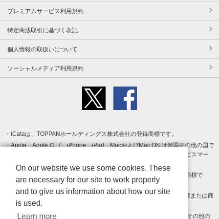
プレミアムサービス利用規約
特定商法取引に基づく表記
個人情報の取扱いについて
ソーシャルメディア利用規約
iCataは、TOPPANホールディングス株式会社の登録商標です。
Apple、Apple ロゴ、iPhone、iPad、MacおよびMac OS は米国その他の国で
登録された Apple Inc. の商標です。App Store は Apple Inc. のサービスマー
クです。
On our website we use some cookies. These
Android、Google Play および Google Play ロゴ は Google LLC の商標で
are necessary for our site to work properly
す。
and to give us information about how our site
Windows は Microsoft Inc.の米国およびその他の国における登録商標または商
is used.
標です。
Learn more
Adobe、Adobe Reader、Adobe PDF は、Adobe Inc.の米国およびその他の