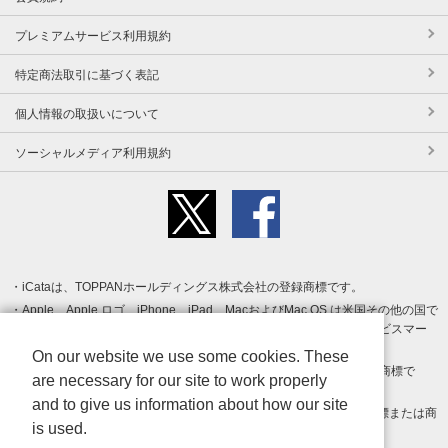
プレミアムサービス利用規約
特定商法取引に基づく表記
個人情報の取扱いについて
ソーシャルメディア利用規約
iCataは、TOPPANホールディングス株式会社の登録商標です。
Apple、Apple ロゴ、iPhone、iPad、MacおよびMac OS は米国その他の国で
登録された Apple Inc. の商標です。App Store は Apple Inc. のサービスマー
クです。
On our website we use some cookies. These
Android、Google Play および Google Play ロゴ は Google LLC の商標で
are necessary for our site to work properly
す。
and to give us information about how our site
Windows は Microsoft Inc.の米国およびその他の国における登録商標または商
is used.
標です。