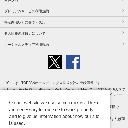
プレミアムサービス利用規約
特定商法取引に基づく表記
個人情報の取扱いについて
ソーシャルメディア利用規約
iCataは、TOPPANホールディングス株式会社の登録商標です。
Apple、Apple ロゴ、iPhone、iPad、MacおよびMac OS は米国その他の国で
登録された Apple Inc. の商標です。App Store は Apple Inc. のサービスマー
クです。
On our website we use some cookies. These
Android、Google Play および Google Play ロゴ は Google LLC の商標で
are necessary for our site to work properly
す。
and to give us information about how our site
Windows は Microsoft Inc.の米国およびその他の国における登録商標または商
is used.
標です。