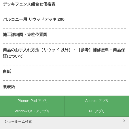
デッキフェンス組合せ価格表
バルコニー用 リウッドデッキ 200
施工詳細図・束柱位置図
商品のお手入れ方法（リウッド 以外）・［参考］補修塗料・商品保
証について
白紙
裏表紙
iPhone･iPad アプリ
Android アプリ
Windowsストアアプリ
PC アプリ
ショールーム検索