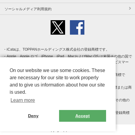
ソーシャルメディア利用規約
iCataは、TOPPANホールディングス株式会社の登録商標です。
Apple、Apple ロゴ、iPhone、iPad、MacおよびMac OS は米国その他の国で
登録された Apple Inc. の商標です。App Store は Apple Inc. のサービスマー
クです。
On our website we use some cookies. These
Android、Google Play および Google Play ロゴ は Google LLC の商標で
are necessary for our site to work properly
す。
and to give us information about how our site
Windows は Microsoft Inc.の米国およびその他の国における登録商標または商
is used.
標です。
Learn more
Adobe、Adobe Reader、Adobe PDF は、Adobe Inc.の米国およびその他の
国における商標または登録商標です。
その他、記載されている会社名、商品名、ロゴは各社の商標または登録商標
Deny
Accept
です。
Copyright (c) TOPPAN Inc.