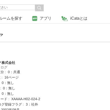
ルームを探す
アプリ
iCataとは
ア
Ｐ株式会社
タログ
分 : 0：共通
: 16ページ
: 0：無し
K : 0：無し
: 0：無し
 : XAAAA-H02-024-2
ログ登録フラグ : 3：社外
 2002年09月