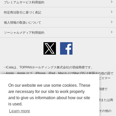
プレミアムサービス利用規約
特定商法取引に基づく表記
個人情報の取扱いについて
ソーシャルメディア利用規約
iCataは、TOPPANホールディングス株式会社の登録商標です。
Apple、Apple ロゴ、iPhone、iPad、MacおよびMac OS は米国その他の国で
登録された Apple Inc. の商標です。App Store は Apple Inc. のサービスマー
クです。
On our website we use some cookies. These
Android、Google Play および Google Play ロゴ は Google LLC の商標で
are necessary for our site to work properly
す。
and to give us information about how our site
Windows は Microsoft Inc.の米国およびその他の国における登録商標または商
is used.
標です。
Learn more
Adobe、Adobe Reader、Adobe PDF は、Adobe Inc.の米国およびその他の
国における商標または登録商標です。