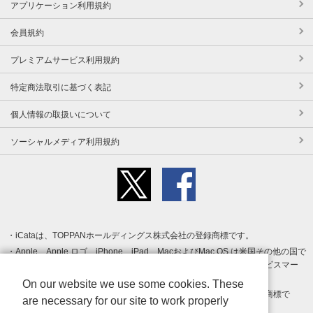
アプリケーション利用規約
会員規約
プレミアムサービス利用規約
特定商法取引に基づく表記
個人情報の取扱いについて
ソーシャルメディア利用規約
iCataは、TOPPANホールディングス株式会社の登録商標です。
Apple、Apple ロゴ、iPhone、iPad、MacおよびMac OS は米国その他の国で
登録された Apple Inc. の商標です。App Store は Apple Inc. のサービスマー
クです。
On our website we use some cookies. These
Android、Google Play および Google Play ロゴ は Google LLC の商標で
are necessary for our site to work properly
す。