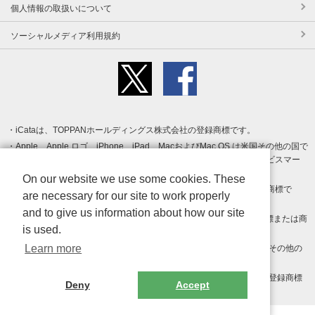
個人情報の取扱いについて
ソーシャルメディア利用規約
iCataは、TOPPANホールディングス株式会社の登録商標です。
Apple、Apple ロゴ、iPhone、iPad、MacおよびMac OS は米国その他の国で
登録された Apple Inc. の商標です。App Store は Apple Inc. のサービスマー
クです。
On our website we use some cookies. These
Android、Google Play および Google Play ロゴ は Google LLC の商標で
are necessary for our site to work properly
す。
and to give us information about how our site
Windows は Microsoft Inc.の米国およびその他の国における登録商標または商
is used.
標です。
Learn more
Adobe、Adobe Reader、Adobe PDF は、Adobe Inc.の米国およびその他の
国における商標または登録商標です。
その他、記載されている会社名、商品名、ロゴは各社の商標または登録商標
Deny
Accept
です。