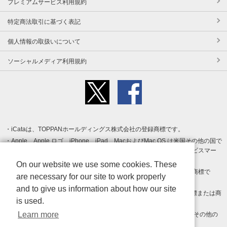
プレミアムサービス利用規約
特定商法取引に基づく表記
個人情報の取扱いについて
ソーシャルメディア利用規約
iCataは、TOPPANホールディングス株式会社の登録商標です。
Apple、Apple ロゴ、iPhone、iPad、MacおよびMac OS は米国その他の国で
登録された Apple Inc. の商標です。App Store は Apple Inc. のサービスマー
クです。
On our website we use some cookies. These
Android、Google Play および Google Play ロゴ は Google LLC の商標で
are necessary for our site to work properly
す。
and to give us information about how our site
Windows は Microsoft Inc.の米国およびその他の国における登録商標または商
is used.
標です。
Learn more
Adobe、Adobe Reader、Adobe PDF は、Adobe Inc.の米国およびその他の
国における商標または登録商標です。