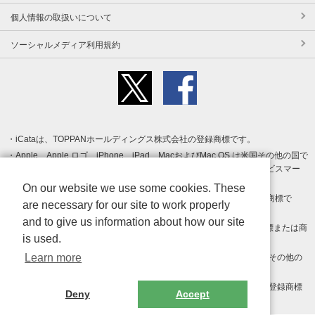
個人情報の取扱いについて
ソーシャルメディア利用規約
iCataは、TOPPANホールディングス株式会社の登録商標です。
Apple、Apple ロゴ、iPhone、iPad、MacおよびMac OS は米国その他の国で
登録された Apple Inc. の商標です。App Store は Apple Inc. のサービスマー
クです。
On our website we use some cookies. These
Android、Google Play および Google Play ロゴ は Google LLC の商標で
are necessary for our site to work properly
す。
and to give us information about how our site
Windows は Microsoft Inc.の米国およびその他の国における登録商標または商
is used.
標です。
Learn more
Adobe、Adobe Reader、Adobe PDF は、Adobe Inc.の米国およびその他の
国における商標または登録商標です。
その他、記載されている会社名、商品名、ロゴは各社の商標または登録商標
Deny
Accept
です。