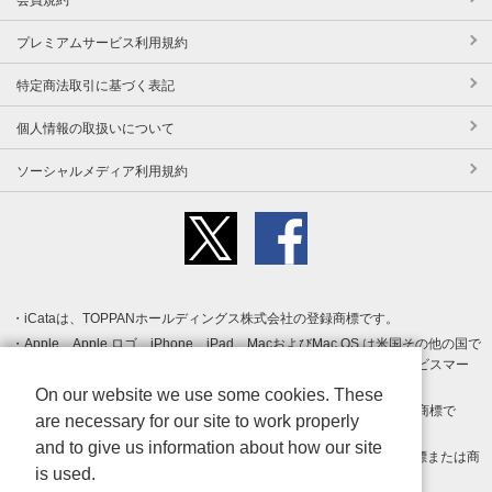
プレミアムサービス利用規約
特定商法取引に基づく表記
個人情報の取扱いについて
ソーシャルメディア利用規約
iCataは、TOPPANホールディングス株式会社の登録商標です。
Apple、Apple ロゴ、iPhone、iPad、MacおよびMac OS は米国その他の国で
登録された Apple Inc. の商標です。App Store は Apple Inc. のサービスマー
クです。
On our website we use some cookies. These
Android、Google Play および Google Play ロゴ は Google LLC の商標で
are necessary for our site to work properly
す。
and to give us information about how our site
Windows は Microsoft Inc.の米国およびその他の国における登録商標または商
is used.
標です。