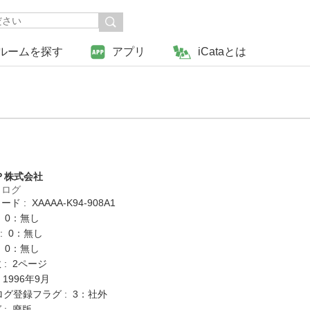
ルームを探す
アプリ
iCataとは
Ｐ株式会社
タログ
 : XAAAA-K94-908A1
: 0：無し
K : 0：無し
: 0：無し
: 2ページ
 1996年9月
ログ登録フラグ : 3：社外
 : 廃版