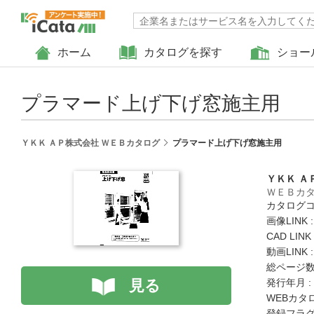
ホーム
カタログを探す
ショー
プラマード上げ下げ窓施主用
ＹＫＫ ＡＰ株式会社 ＷＥＢカタログ
プラマード上げ下げ窓施主用
ＹＫＫ Ａ
ＷＥＢカ
カタログコード
画像LINK 
CAD LIN
動画LINK 
総ページ数 
見る
発行年月 :
WEBカタ
登録フラグ