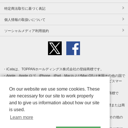
特定商法取引に基づく表記
個人情報の取扱いについて
ソーシャルメディア利用規約
iCataは、TOPPANホールディングス株式会社の登録商標です。
Apple、Apple ロゴ、iPhone、iPad、MacおよびMac OS は米国その他の国で
登録された Apple Inc. の商標です。App Store は Apple Inc. のサービスマー
クです。
On our website we use some cookies. These
Android、Google Play および Google Play ロゴ は Google LLC の商標で
are necessary for our site to work properly
す。
and to give us information about how our site
Windows は Microsoft Inc.の米国およびその他の国における登録商標または商
is used.
標です。
Learn more
Adobe、Adobe Reader、Adobe PDF は、Adobe Inc.の米国およびその他の
国における商標または登録商標です。