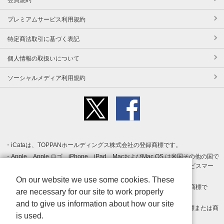
プレミアムサービス利用規約
特定商法取引に基づく表記
個人情報の取扱いについて
ソーシャルメディア利用規約
iCataは、TOPPANホールディングス株式会社の登録商標です。
Apple、Apple ロゴ、iPhone、iPad、MacおよびMac OS は米国その他の国で
登録された Apple Inc. の商標です。App Store は Apple Inc. のサービスマー
クです。
On our website we use some cookies. These
Android、Google Play および Google Play ロゴ は Google LLC の商標で
are necessary for our site to work properly
す。
and to give us information about how our site
Windows は Microsoft Inc.の米国およびその他の国における登録商標または商
is used.
標です。