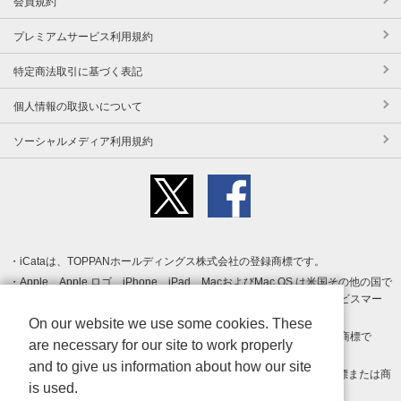
会員規約
プレミアムサービス利用規約
特定商法取引に基づく表記
個人情報の取扱いについて
ソーシャルメディア利用規約
iCataは、TOPPANホールディングス株式会社の登録商標です。
Apple、Apple ロゴ、iPhone、iPad、MacおよびMac OS は米国その他の国で
登録された Apple Inc. の商標です。App Store は Apple Inc. のサービスマー
クです。
On our website we use some cookies. These
Android、Google Play および Google Play ロゴ は Google LLC の商標で
are necessary for our site to work properly
す。
and to give us information about how our site
Windows は Microsoft Inc.の米国およびその他の国における登録商標または商
is used.
標です。