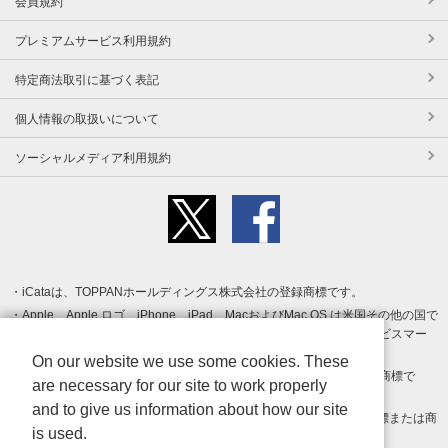
会員規約
プレミアムサービス利用規約
特定商法取引に基づく表記
個人情報の取扱いについて
ソーシャルメディア利用規約
iCataは、TOPPANホールディングス株式会社の登録商標です。
Apple、Apple ロゴ、iPhone、iPad、MacおよびMac OS は米国その他の国で
登録された Apple Inc. の商標です。App Store は Apple Inc. のサービスマー
クです。
On our website we use some cookies. These
Android、Google Play および Google Play ロゴ は Google LLC の商標で
are necessary for our site to work properly
す。
and to give us information about how our site
Windows は Microsoft Inc.の米国およびその他の国における登録商標または商
is used.
標です。