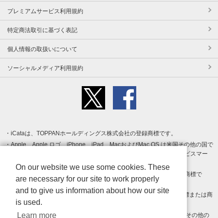
プレミアムサービス利用規約
特定商法取引に基づく表記
個人情報の取扱いについて
ソーシャルメディア利用規約
iCataは、TOPPANホールディングス株式会社の登録商標です。
Apple、Apple ロゴ、iPhone、iPad、MacおよびMac OS は米国その他の国で
登録された Apple Inc. の商標です。App Store は Apple Inc. のサービスマー
クです。
On our website we use some cookies. These
Android、Google Play および Google Play ロゴ は Google LLC の商標で
are necessary for our site to work properly
す。
and to give us information about how our site
Windows は Microsoft Inc.の米国およびその他の国における登録商標または商
is used.
標です。
Learn more
Adobe、Adobe Reader、Adobe PDF は、Adobe Inc.の米国およびその他の