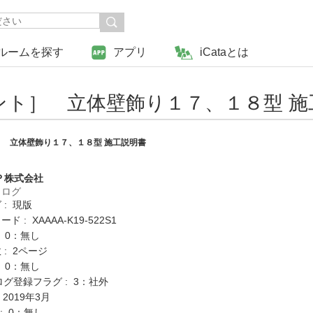
ルームを探す
アプリ
iCataとは
ト］ 立体壁飾り１７、１８型 施
 立体壁飾り１７、１８型 施工説明書
Ｐ株式会社
タログ
 : 現版
 : XAAAA-K19-522S1
: 0：無し
: 2ページ
: 0：無し
ログ登録フラグ : 3：社外
 2019年3月
K : 0：無し