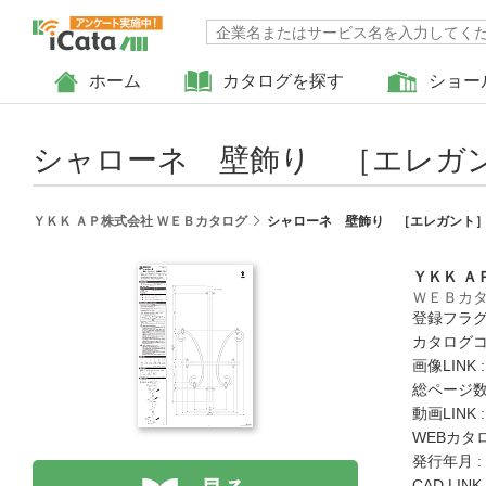
ホーム
カタログを探す
ショー
シャローネ 壁飾り ［エレガン
ＹＫＫ ＡＰ株式会社 ＷＥＢカタログ
シャローネ 壁飾り ［エレガント］
ＹＫＫ Ａ
ＷＥＢカ
登録フラグ
カタログコード
画像LINK 
総ページ数 
動画LINK 
WEBカタ
発行年月 :
CAD LIN