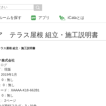
ルームを探す
アプリ
iCataとは
 テラス屋根 組立・施工説明書
ラス屋根 組立・施工説明書
Ｐ株式会社
タログ
 : 現版
 2019年1月
: 0：無し
K : 0：無し
 : XAAAA-K18-662B1
: 0：無し
: 2ページ
ログ登録フラグ : 3：社外