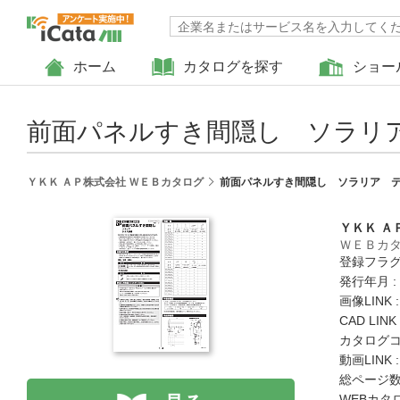
ホーム
カタログを探す
ショー
前面パネルすき間隠し ソラリア
ＹＫＫ ＡＰ株式会社 ＷＥＢカタログ
前面パネルすき間隠し ソラリア テ
ＹＫＫ Ａ
ＷＥＢカ
登録フラグ
発行年月 :
画像LINK 
CAD LIN
カタログコード
動画LINK 
総ページ数 
WEBカタ