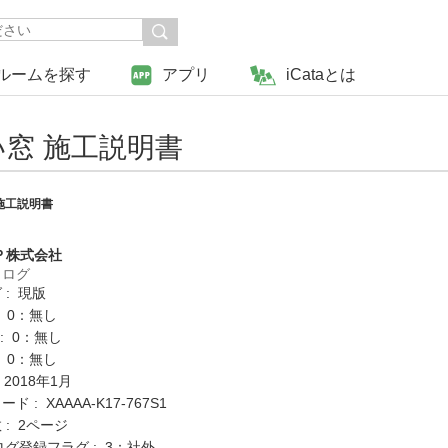
ルームを探す
アプリ
iCataとは
窓 施工説明書
施工説明書
Ｐ株式会社
タログ
 : 現版
: 0：無し
K : 0：無し
: 0：無し
 2018年1月
 : XAAAA-K17-767S1
: 2ページ
ログ登録フラグ : 3：社外