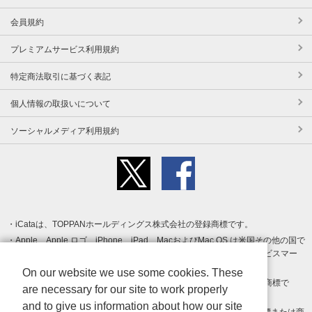
会員規約
プレミアムサービス利用規約
特定商法取引に基づく表記
個人情報の取扱いについて
ソーシャルメディア利用規約
iCataは、TOPPANホールディングス株式会社の登録商標です。
Apple、Apple ロゴ、iPhone、iPad、MacおよびMac OS は米国その他の国で
登録された Apple Inc. の商標です。App Store は Apple Inc. のサービスマー
クです。
On our website we use some cookies. These
Android、Google Play および Google Play ロゴ は Google LLC の商標で
are necessary for our site to work properly
す。
and to give us information about how our site
Windows は Microsoft Inc.の米国およびその他の国における登録商標または商