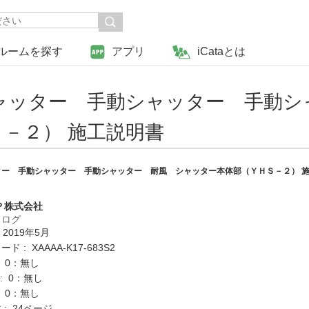
ルームを探す
アプリ
iCataとは
ャッター 手動シャッター 手動
－２） 施工説明書
ー 手動シャッター 手動シャッター 耐風 シャッター本体部（ＹＨＳ－２） 
Ｐ株式会社
タログ
 2019年5月
 : XAAAA-K17-683S2
: 0：無し
K : 0：無し
: 0：無し
: 24ページ