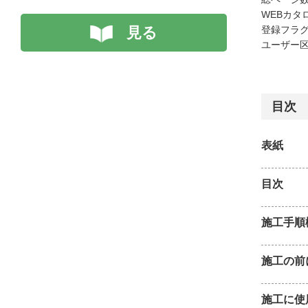
WEBカタ
見る
登録フラグ
ユーザー区
目次
表紙
目次
施工手順
施工の前
施工に使