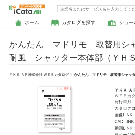
ホーム
カタログを探す
ショー
かんたん マドリモ 取替用シ
耐風 シャッター本体部（ＹＨＳ
ＹＫＫ ＡＰ株式会社 ＷＥＢカタログ
かんたん マドリモ 取替用シャッタ
ＹＫＫ Ａ
ＷＥＢカ
発行年月 :
カタログコード
画像LINK 
CAD LIN
動画LINK 
総ページ数 