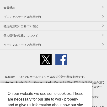
会員規約
プレミアムサービス利用規約
特定商法取引に基づく表記
個人情報の取扱いについて
ソーシャルメディア利用規約
iCataは、TOPPANホールディングス株式会社の登録商標です。
Apple、Apple ロゴ、iPhone、iPad、MacおよびMac OS は米国その他の国で
登録された Apple Inc. の商標です。App Store は Apple Inc. のサービスマー
クです。
On our website we use some cookies. These
Android、Google Play および Google Play ロゴ は Google LLC の商標で
are necessary for our site to work properly
す。
and to give us information about how our site
Windows は Microsoft Inc.の米国およびその他の国における登録商標または商