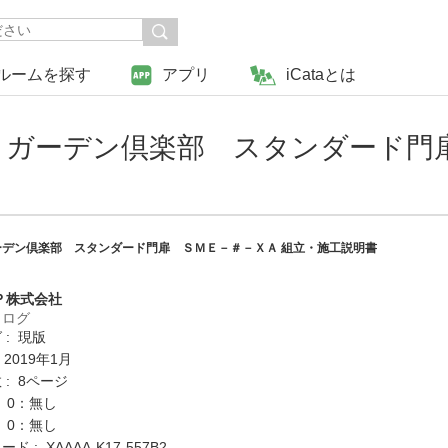
ルームを探す
アプリ
iCataとは
 ガーデン倶楽部 スタンダード門
デン倶楽部 スタンダード門扉 ＳＭＥ－＃－ＸＡ 組立・施工説明書
Ｐ株式会社
タログ
 : 現版
 2019年1月
: 8ページ
: 0：無し
: 0：無し
 : XAAAA-K17-557B2