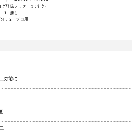
ログ登録フラグ : 3：社外
K : 0：無し
分 : 2：プロ用
工の前に
図
工