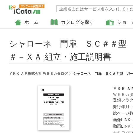
ホーム
カタログを探す
ショー
シャローネ 門扉 ＳＣ＃＃型
＃－ＸＡ 組立・施工説明書
ＹＫＫ ＡＰ株式会社 ＷＥＢカタログ
シャローネ 門扉 ＳＣ＃＃型 ガー
ＹＫＫ Ａ
ＷＥＢカ
登録フラグ
発行年月 :
総ページ数 
画像LINK 
動画LINK 
カタログコード