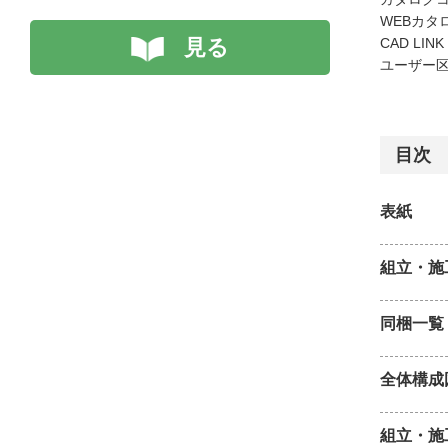
WEBカタ
見る
CAD LIN
ユーザー区
目次
表紙
組立・施
同梱一覧
全体構成
組立・施