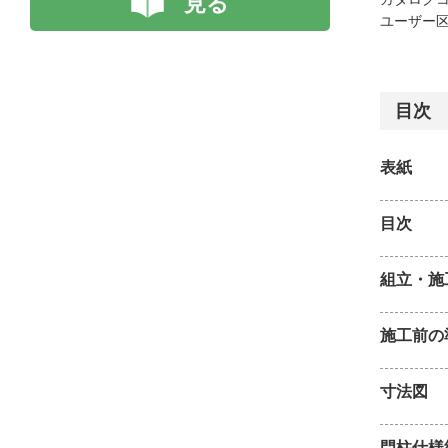
見る
ユーザー区
目次
表紙
目次
組立・施
施工前の
寸法図
門柱仕様