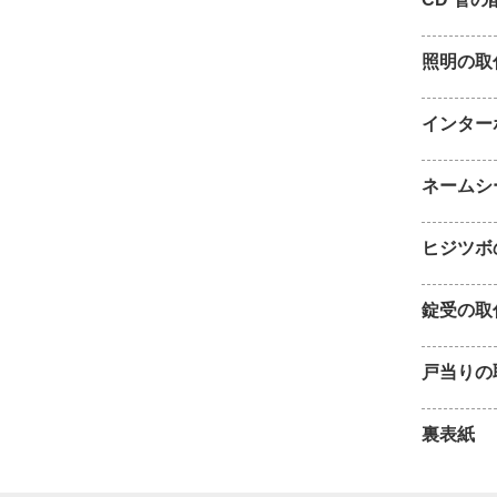
照明の取
インター
ネームシ
ヒジツボ
錠受の取
戸当りの
裏表紙