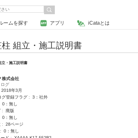
ルームを探す
アプリ
iCataとは
柱 組立・施工説明書
組立・施工説明書
Ｐ株式会社
タログ
 2018年3月
ログ登録フラグ : 3：社外
: 0：無し
 : 廃版
: 0：無し
: 28ページ
K : 0：無し
 : XAAAA-K17-552B2