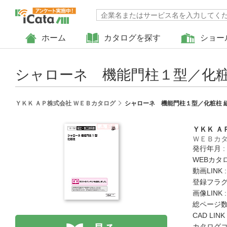
ホーム
カタログを探す
ショー
シャローネ 機能門柱１型／化粧
ＹＫＫ ＡＰ株式会社 ＷＥＢカタログ
シャローネ 機能門柱１型／化粧柱 
ＹＫＫ Ａ
ＷＥＢカ
発行年月 :
WEBカタ
動画LINK 
登録フラグ
画像LINK 
総ページ数 
CAD LIN
カタログコード