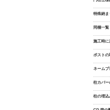
特殊納ま
同梱一覧
施工時に
ポストの
ネームプ
柱カバー
柱の埋込
CD 管