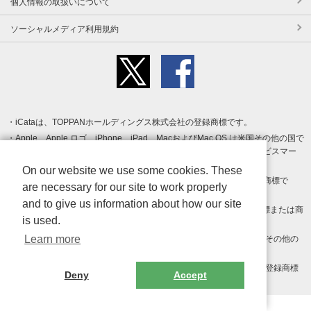
個人情報の取扱いについて
ソーシャルメディア利用規約
iCataは、TOPPANホールディングス株式会社の登録商標です。
Apple、Apple ロゴ、iPhone、iPad、MacおよびMac OS は米国その他の国で
登録された Apple Inc. の商標です。App Store は Apple Inc. のサービスマー
クです。
On our website we use some cookies. These
Android、Google Play および Google Play ロゴ は Google LLC の商標で
are necessary for our site to work properly
す。
and to give us information about how our site
Windows は Microsoft Inc.の米国およびその他の国における登録商標または商
is used.
標です。
Learn more
Adobe、Adobe Reader、Adobe PDF は、Adobe Inc.の米国およびその他の
国における商標または登録商標です。
その他、記載されている会社名、商品名、ロゴは各社の商標または登録商標
Deny
Accept
です。
Copyright (c) TOPPAN Inc.