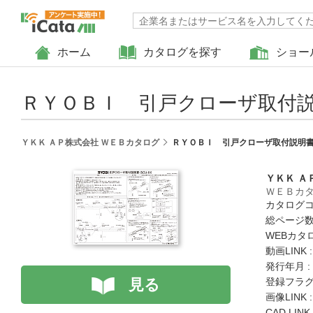
ホーム
カタログを探す
ショー
ＲＹＯＢＩ 引戸クローザ取付説
ＹＫＫ ＡＰ株式会社 ＷＥＢカタログ
ＲＹＯＢＩ 引戸クローザ取付説明書
ＹＫＫ Ａ
ＷＥＢカ
カタログコード
総ページ数 
WEBカタ
動画LINK 
発行年月 :
見る
登録フラグ
画像LINK 
CAD LIN