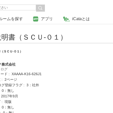
ルームを探す
アプリ
iCataとは
明書（ＳＣＵ‐０１）
（ＳＣＵ‐０１）
Ｐ株式会社
タログ
 : XAAAA-K16-626J1
: 2ページ
ログ登録フラグ : 3：社外
: 0：無し
 2017年9月
 : 現版
: 0：無し
K : 0：無し