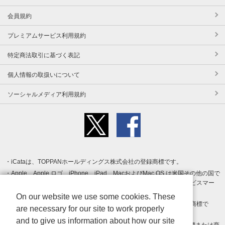
会員規約
プレミアムサービス利用規約
特定商法取引に基づく表記
個人情報の取扱いについて
ソーシャルメディア利用規約
iCataは、TOPPANホールディングス株式会社の登録商標です。
Apple、Apple ロゴ、iPhone、iPad、MacおよびMac OS は米国その他の国で
登録された Apple Inc. の商標です。App Store は Apple Inc. のサービスマー
クです。
On our website we use some cookies. These
Android、Google Play および Google Play ロゴ は Google LLC の商標で
are necessary for our site to work properly
す。
and to give us information about how our site
Windows は Microsoft Inc.の米国およびその他の国における登録商標または商