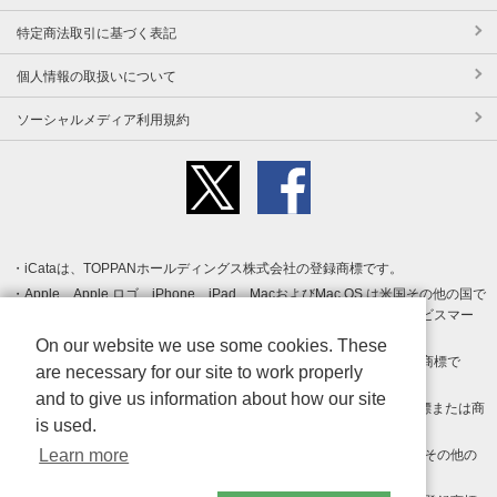
特定商法取引に基づく表記
個人情報の取扱いについて
ソーシャルメディア利用規約
iCataは、TOPPANホールディングス株式会社の登録商標です。
Apple、Apple ロゴ、iPhone、iPad、MacおよびMac OS は米国その他の国で
登録された Apple Inc. の商標です。App Store は Apple Inc. のサービスマー
クです。
On our website we use some cookies. These
Android、Google Play および Google Play ロゴ は Google LLC の商標で
are necessary for our site to work properly
す。
and to give us information about how our site
Windows は Microsoft Inc.の米国およびその他の国における登録商標または商
is used.
標です。
Learn more
Adobe、Adobe Reader、Adobe PDF は、Adobe Inc.の米国およびその他の
国における商標または登録商標です。