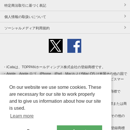
特定商法取引に基づく表記
個人情報の取扱いについて
ソーシャルメディア利用規約
iCataは、TOPPANホールディングス株式会社の登録商標です。
Apple、Apple ロゴ、iPhone、iPad、MacおよびMac OS は米国その他の国で
登録された Apple Inc. の商標です。App Store は Apple Inc. のサービスマー
クです。
On our website we use some cookies. These
Android、Google Play および Google Play ロゴ は Google LLC の商標で
are necessary for our site to work properly
す。
and to give us information about how our site
Windows は Microsoft Inc.の米国およびその他の国における登録商標または商
is used.
標です。
Learn more
Adobe、Adobe Reader、Adobe PDF は、Adobe Inc.の米国およびその他の
国における商標または登録商標です。
その他、記載されている会社名、商品名、ロゴは各社の商標または登録商標