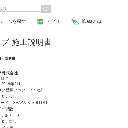
ルームを探す
アプリ
iCataとは
プ 施工説明書
施工説明書
Ｐ株式会社
タログ
 2019年2月
ログ登録フラグ : 3：社外
: 0：無し
 : XAAAA-K15-611S1
 : 現版
: 1ページ
: 0：無し
K : 0：無し