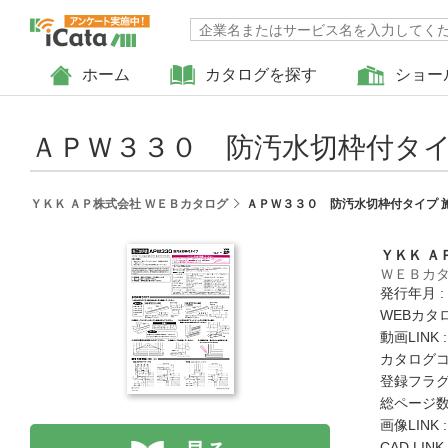
ホーム
カタログを探す
ショー
ＡＰＷ３３０ 防汚水切枠付タイ
ＹＫＫ ＡＰ株式会社 ＷＥＢカタログ
ＡＰＷ３３０ 防汚水切枠付タイプ 
ＹＫＫ Ａ
ＷＥＢカ
発行年月 :
WEBカタ
動画LINK 
カタログコード
登録フラグ
総ページ数 
画像LINK 
CAD LIN