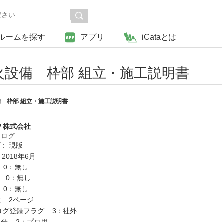
ルームを探す
アプリ
iCataとは
設備 枠部 組立・施工説明書
 枠部 組立・施工説明書
Ｐ株式会社
タログ
 : 現版
 2018年6月
: 0：無し
K : 0：無し
: 0：無し
: 2ページ
ログ登録フラグ : 3：社外
分 : 2：プロ用