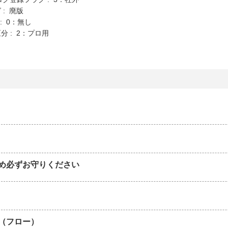
 : 廃版
K : 0：無し
分 : 2：プロ用
め必ずお守りください
（フロー）