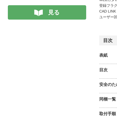
登録フラグ
見る
CAD LIN
ユーザー区
目次
表紙
目次
安全のた
同梱一覧
取付手順