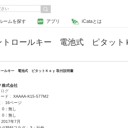
ルームを探す
アプリ
iCataとは
トロールキー 電池式 ピタットＫ
ールキー 電池式 ピタットＫｅｙ 取付説明書
Ｐ株式会社
タログ
 : XAAAA-K15-577M2
: 16ページ
: 0：無し
: 0：無し
 2017年7月
ログ登録フラグ : 3：社外