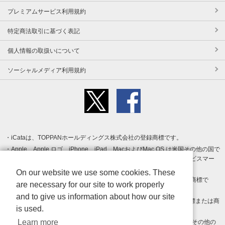
プレミアムサービス利用規約
特定商法取引に基づく表記
個人情報の取扱いについて
ソーシャルメディア利用規約
iCataは、TOPPANホールディングス株式会社の登録商標です。
Apple、Apple ロゴ、iPhone、iPad、MacおよびMac OS は米国その他の国で
登録された Apple Inc. の商標です。App Store は Apple Inc. のサービスマー
クです。
On our website we use some cookies. These
Android、Google Play および Google Play ロゴ は Google LLC の商標で
are necessary for our site to work properly
す。
and to give us information about how our site
Windows は Microsoft Inc.の米国およびその他の国における登録商標または商
is used.
標です。
Learn more
Adobe、Adobe Reader、Adobe PDF は、Adobe Inc.の米国およびその他の