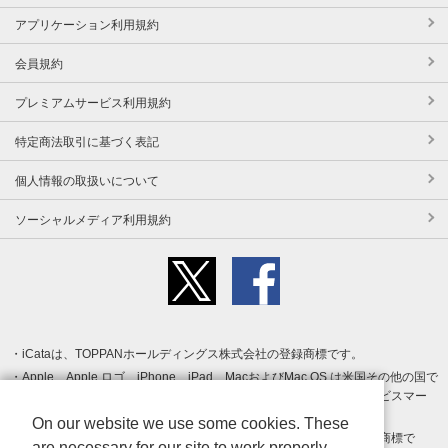
アプリケーション利用規約
会員規約
プレミアムサービス利用規約
特定商法取引に基づく表記
個人情報の取扱いについて
ソーシャルメディア利用規約
iCataは、TOPPANホールディングス株式会社の登録商標です。
Apple、Apple ロゴ、iPhone、iPad、MacおよびMac OS は米国その他の国で
登録された Apple Inc. の商標です。App Store は Apple Inc. のサービスマー
クです。
On our website we use some cookies. These
Android、Google Play および Google Play ロゴ は Google LLC の商標で
are necessary for our site to work properly