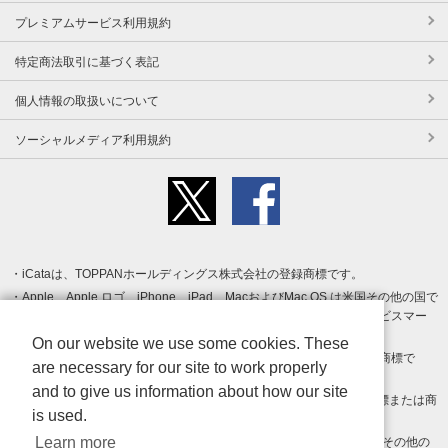
プレミアムサービス利用規約
特定商法取引に基づく表記
個人情報の取扱いについて
ソーシャルメディア利用規約
iCataは、TOPPANホールディングス株式会社の登録商標です。
Apple、Apple ロゴ、iPhone、iPad、MacおよびMac OS は米国その他の国で
登録された Apple Inc. の商標です。App Store は Apple Inc. のサービスマー
クです。
On our website we use some cookies. These
Android、Google Play および Google Play ロゴ は Google LLC の商標で
are necessary for our site to work properly
す。
and to give us information about how our site
Windows は Microsoft Inc.の米国およびその他の国における登録商標または商
is used.
標です。
Learn more
Adobe、Adobe Reader、Adobe PDF は、Adobe Inc.の米国およびその他の