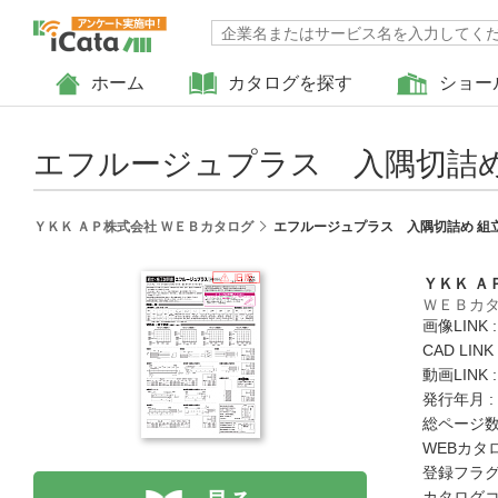
ホーム
カタログを探す
ショー
エフルージュプラス 入隅切詰め
ＹＫＫ ＡＰ株式会社 ＷＥＢカタログ
エフルージュプラス 入隅切詰め 組
ＹＫＫ Ａ
ＷＥＢカ
画像LINK 
CAD LIN
動画LINK 
発行年月 :
総ページ数 
WEBカタ
登録フラグ
カタログコード