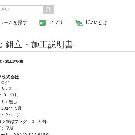
ルームを探す
アプリ
iCataとは
 組立・施工説明書
立・施工説明書
Ｐ株式会社
タログ
: 0：無し
K : 0：無し
: 0：無し
 2014年9月
: 2ページ
ログ登録フラグ : 3：社外
 : 廃版
 : XAAAX-K14-619B1