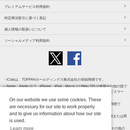
プレミアムサービス利用規約
特定商法取引に基づく表記
個人情報の取扱いについて
ソーシャルメディア利用規約
iCataは、TOPPANホールディングス株式会社の登録商標です。
Apple、Apple ロゴ、iPhone、iPad、MacおよびMac OS は米国その他の国で
登録された Apple Inc. の商標です。App Store は Apple Inc. のサービスマー
クです。
On our website we use some cookies. These
Android、Google Play および Google Play ロゴ は Google LLC の商標で
are necessary for our site to work properly
す。
and to give us information about how our site
Windows は Microsoft Inc.の米国およびその他の国における登録商標または商
is used.
標です。
Learn more
Adobe、Adobe Reader、Adobe PDF は、Adobe Inc.の米国およびその他の