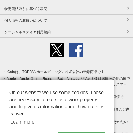
特定商法取引に基づく表記
個人情報の取扱いについて
ソーシャルメディア利用規約
iCataは、TOPPANホールディングス株式会社の登録商標です。
Apple、Apple ロゴ、iPhone、iPad、MacおよびMac OS は米国その他の国で
登録された Apple Inc. の商標です。App Store は Apple Inc. のサービスマー
クです。
On our website we use some cookies. These
Android、Google Play および Google Play ロゴ は Google LLC の商標で
are necessary for our site to work properly
す。
and to give us information about how our site
Windows は Microsoft Inc.の米国およびその他の国における登録商標または商
is used.
標です。
Learn more
Adobe、Adobe Reader、Adobe PDF は、Adobe Inc.の米国およびその他の
国における商標または登録商標です。