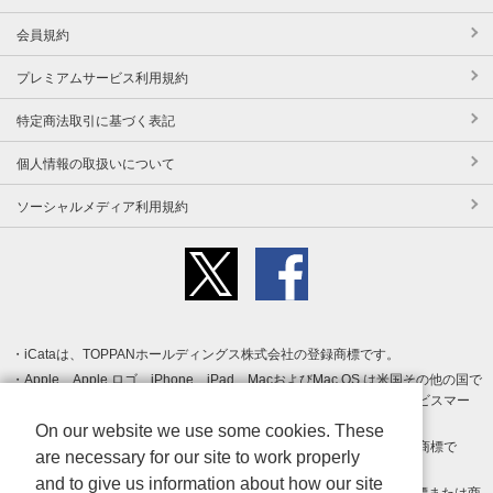
会員規約
プレミアムサービス利用規約
特定商法取引に基づく表記
個人情報の取扱いについて
ソーシャルメディア利用規約
iCataは、TOPPANホールディングス株式会社の登録商標です。
Apple、Apple ロゴ、iPhone、iPad、MacおよびMac OS は米国その他の国で
登録された Apple Inc. の商標です。App Store は Apple Inc. のサービスマー
クです。
On our website we use some cookies. These
Android、Google Play および Google Play ロゴ は Google LLC の商標で
are necessary for our site to work properly
す。
and to give us information about how our site
Windows は Microsoft Inc.の米国およびその他の国における登録商標または商