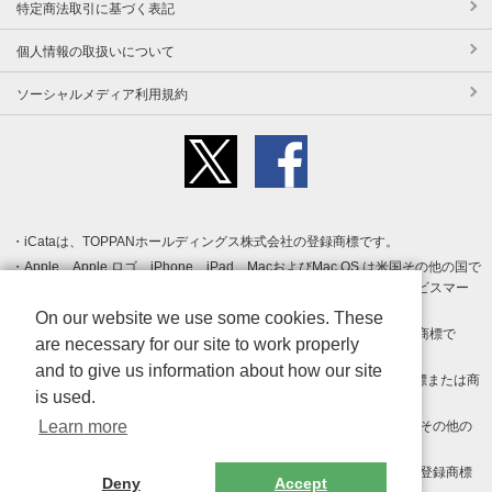
特定商法取引に基づく表記
個人情報の取扱いについて
ソーシャルメディア利用規約
iCataは、TOPPANホールディングス株式会社の登録商標です。
Apple、Apple ロゴ、iPhone、iPad、MacおよびMac OS は米国その他の国で
登録された Apple Inc. の商標です。App Store は Apple Inc. のサービスマー
クです。
On our website we use some cookies. These
Android、Google Play および Google Play ロゴ は Google LLC の商標で
are necessary for our site to work properly
す。
and to give us information about how our site
Windows は Microsoft Inc.の米国およびその他の国における登録商標または商
is used.
標です。
Learn more
Adobe、Adobe Reader、Adobe PDF は、Adobe Inc.の米国およびその他の
国における商標または登録商標です。
その他、記載されている会社名、商品名、ロゴは各社の商標または登録商標
Deny
Accept