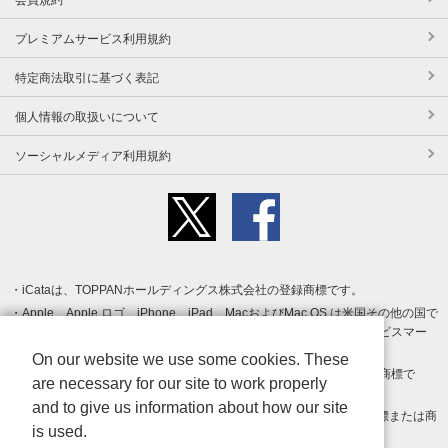
プレミアムサービス利用規約
特定商法取引に基づく表記
個人情報の取扱いについて
ソーシャルメディア利用規約
iCataは、TOPPANホールディングス株式会社の登録商標です。
Apple、Apple ロゴ、iPhone、iPad、MacおよびMac OS は米国その他の国で
登録された Apple Inc. の商標です。App Store は Apple Inc. のサービスマー
クです。
On our website we use some cookies. These
Android、Google Play および Google Play ロゴ は Google LLC の商標で
are necessary for our site to work properly
す。
and to give us information about how our site
Windows は Microsoft Inc.の米国およびその他の国における登録商標または商
is used.
標です。