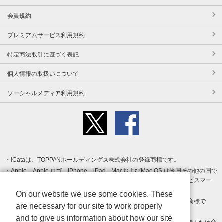
会員規約
プレミアムサービス利用規約
特定商法取引に基づく表記
個人情報の取扱いについて
ソーシャルメディア利用規約
iCataは、TOPPANホールディングス株式会社の登録商標です。
Apple、Apple ロゴ、iPhone、iPad、MacおよびMac OS は米国その他の国で
登録された Apple Inc. の商標です。App Store は Apple Inc. のサービスマー
クです。
On our website we use some cookies. These
Android、Google Play および Google Play ロゴ は Google LLC の商標で
are necessary for our site to work properly
す。
and to give us information about how our site
Windows は Microsoft Inc.の米国およびその他の国における登録商標または商