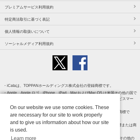
プレミアムサービス利用規約
特定商法取引に基づく表記
個人情報の取扱いについて
ソーシャルメディア利用規約
iCataは、TOPPANホールディングス株式会社の登録商標です。
Apple、Apple ロゴ、iPhone、iPad、MacおよびMac OS は米国その他の国で
登録された Apple Inc. の商標です。App Store は Apple Inc. のサービスマー
クです。
On our website we use some cookies. These
Android、Google Play および Google Play ロゴ は Google LLC の商標で
are necessary for our site to work properly
す。
and to give us information about how our site
Windows は Microsoft Inc.の米国およびその他の国における登録商標または商
is used.
標です。
Learn more
Adobe、Adobe Reader、Adobe PDF は、Adobe Inc.の米国およびその他の