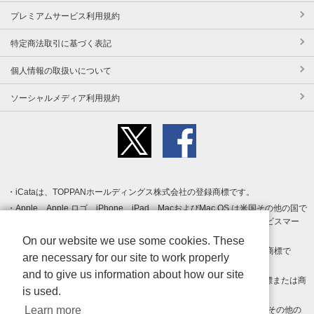
プレミアムサービス利用規約
特定商法取引に基づく表記
個人情報の取扱いについて
ソーシャルメディア利用規約
iCataは、TOPPANホールディングス株式会社の登録商標です。
Apple、Apple ロゴ、iPhone、iPad、MacおよびMac OS は米国その他の国で
登録された Apple Inc. の商標です。App Store は Apple Inc. のサービスマー
クです。
On our website we use some cookies. These
Android、Google Play および Google Play ロゴ は Google LLC の商標で
are necessary for our site to work properly
す。
and to give us information about how our site
Windows は Microsoft Inc.の米国およびその他の国における登録商標または商
is used.
標です。
Learn more
Adobe、Adobe Reader、Adobe PDF は、Adobe Inc.の米国およびその他の