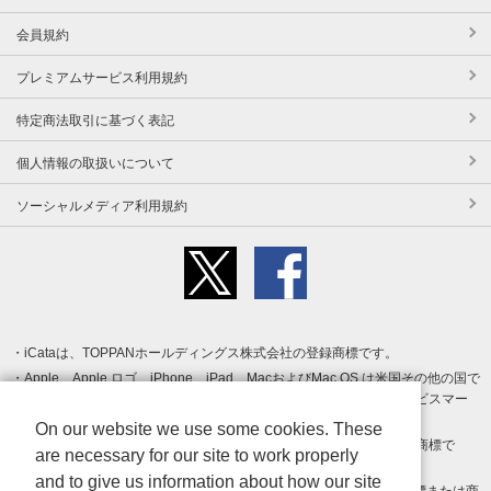
会員規約
プレミアムサービス利用規約
特定商法取引に基づく表記
個人情報の取扱いについて
ソーシャルメディア利用規約
iCataは、TOPPANホールディングス株式会社の登録商標です。
Apple、Apple ロゴ、iPhone、iPad、MacおよびMac OS は米国その他の国で
登録された Apple Inc. の商標です。App Store は Apple Inc. のサービスマー
クです。
On our website we use some cookies. These
Android、Google Play および Google Play ロゴ は Google LLC の商標で
are necessary for our site to work properly
す。
and to give us information about how our site
Windows は Microsoft Inc.の米国およびその他の国における登録商標または商