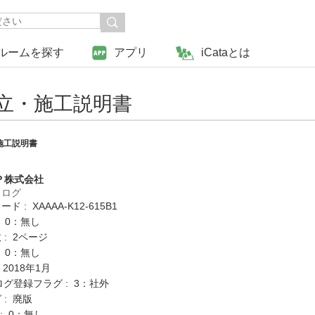
ルームを探す
アプリ
iCataとは
立・施工説明書
施工説明書
Ｐ株式会社
タログ
 : XAAAA-K12-615B1
: 0：無し
: 2ページ
: 0：無し
 2018年1月
ログ登録フラグ : 3：社外
 : 廃版
K : 0：無し