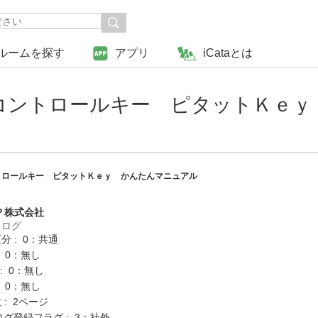
ルームを探す
アプリ
iCataとは
コントロールキー ピタットＫｅｙ
トロールキー ピタットＫｅｙ かんたんマニュアル
Ｐ株式会社
タログ
分 : 0：共通
: 0：無し
K : 0：無し
: 0：無し
: 2ページ
ログ登録フラグ : 3：社外