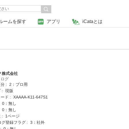
ルームを探す
アプリ
iCataとは
Ｐ株式会社
タログ
分 : 2：プロ用
 : 現版
 : XAAAA-K11-647S1
: 0：無し
: 0：無し
: 1ページ
ログ登録フラグ : 3：社外
K : 0：無し